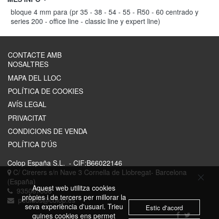
bloque 4 mm para (pr 35 - 38 - 54 - 55 - R50 - 60 centrado y
series 200 - office line - classic line y expert line)
CONTACTE AMB
NOSALTRES
MAPA DEL LLOC
POLÍTICA DE COOKIES
AVÍS LEGAL
PRIVACITAT
CONDICIONS DE VENDA
POLÍTICA D'ÚS
Colop España S.L.
- CIF:B66022146
C/ Cirerers s/n Nave 3
Cornella de Llobregat-
Barcelona
(España)
Aquest web utilitza cookies
935067506
pròpies i de tercers per millorar la
pedidos@colop.es
seva experiència d'usuari. Trieu
Estic d'acord
quines cookies ens permet