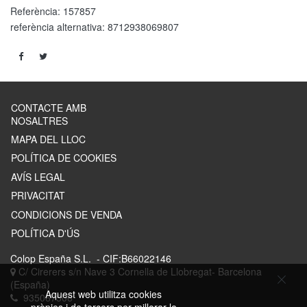
Referència:
157857
referència alternativa:
8712938069807
CONTACTE AMB
NOSALTRES
MAPA DEL LLOC
POLÍTICA DE COOKIES
AVÍS LEGAL
PRIVACITAT
CONDICIONS DE VENDA
POLÍTICA D'ÚS
Colop España S.L.
- CIF:B66022146
C/ Cirerers s/n Nave 3
Cornella de Llobregat-
Barcelona
(España)
Aquest web utilitza cookies
935067506