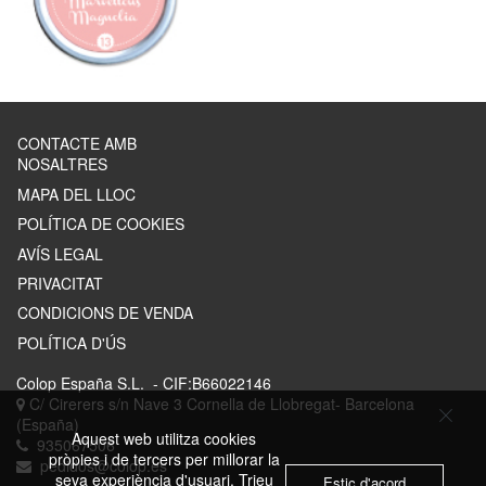
CONTACTE AMB
NOSALTRES
MAPA DEL LLOC
POLÍTICA DE COOKIES
AVÍS LEGAL
PRIVACITAT
CONDICIONS DE VENDA
POLÍTICA D'ÚS
Colop España S.L.
- CIF:B66022146
C/ Cirerers s/n Nave 3
Cornella de Llobregat-
Barcelona
(España)
Aquest web utilitza cookies
935067506
pròpies i de tercers per millorar la
pedidos@colop.es
seva experiència d'usuari. Trieu
Estic d'acord