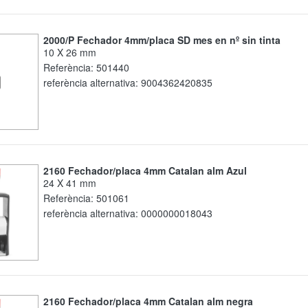
2000/P Fechador 4mm/placa SD mes en nº sin tinta
10 X 26 mm
Referència:
501440
referència alternativa:
9004362420835
2160 Fechador/placa 4mm Catalan alm Azul
24 X 41 mm
Referència:
501061
referència alternativa:
0000000018043
2160 Fechador/placa 4mm Catalan alm negra