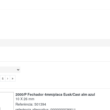
5
2000/P Fechador 4mm/placa Eusk/Cast alm azul
10 X 26 mm
Referència:
501394
referència alternativa:
0000000026611