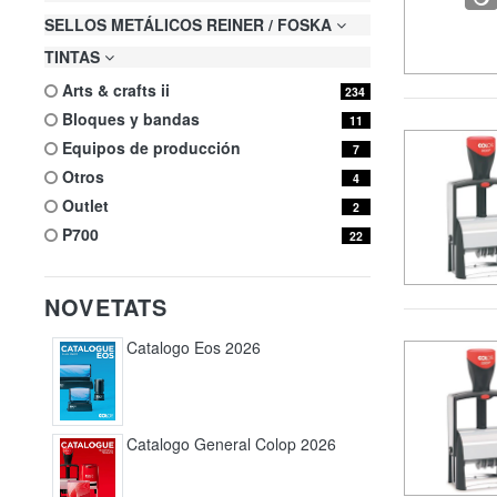
SELLOS METÁLICOS REINER / FOSKA
TINTAS
arts & crafts ii
234
bloques y bandas
11
equipos de producción
7
otros
4
outlet
2
p700
22
NOVETATS
Catalogo Eos 2026
Catalogo General Colop 2026