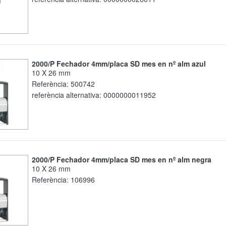
2000/P Fechador 4mm/placa SD mes en nº alm azul
10 X 26 mm
Referència:
500742
referència alternativa:
0000000011952
2000/P Fechador 4mm/placa SD mes en nº alm negra
10 X 26 mm
Referència:
106996